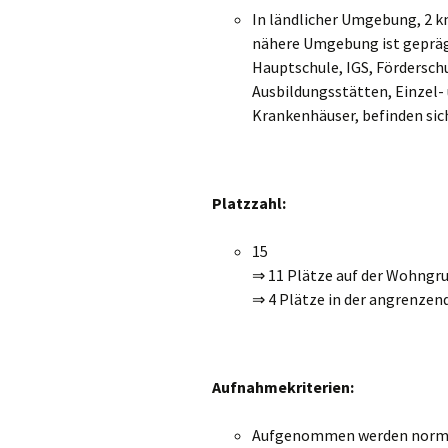
In ländlicher Umgebung, 2 k
nähere Umgebung ist geprägt
Hauptschule, IGS, Fördersch
Ausbildungsstätten, Einzel-
Krankenhäuser, befinden si
Platzzahl:
15
⇒ 11 Plätze auf der Wohngr
⇒ 4 Plätze in der angrenze
Aufnahmekriterien:
Aufgenommen werden normal